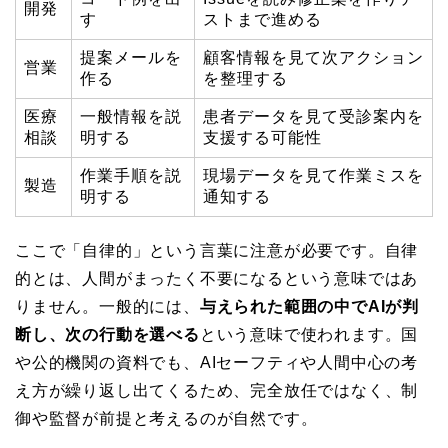
開発
す
ストまで進める
提案メールを
顧客情報を見て次アクション
営業
作る
を整理する
医療
一般情報を説
患者データを見て受診案内を
相談
明する
支援する可能性
作業手順を説
現場データを見て作業ミスを
製造
明する
通知する
ここで「自律的」という言葉に注意が必要です。自律
的とは、人間がまったく不要になるという意味ではあ
りません。一般的には、
与えられた範囲の中でAIが判
断し、次の行動を選べる
という意味で使われます。国
や公的機関の資料でも、AIセーフティや人間中心の考
え方が繰り返し出てくるため、完全放任ではなく、制
御や監督が前提と考えるのが自然です。