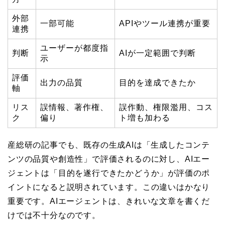
外部
一部可能
APIやツール連携が重要
連携
ユーザーが都度指
判断
AIが一定範囲で判断
示
評価
出力の品質
目的を達成できたか
軸
リス
誤情報、著作権、
誤作動、権限濫用、コス
ク
偏り
ト増も加わる
産総研の記事でも、既存の生成AIは「生成したコンテ
ンツの品質や創造性」で評価されるのに対し、AIエー
ジェントは「目的を遂行できたかどうか」が評価のポ
イントになると説明されています。この違いはかなり
重要です。AIエージェントは、きれいな文章を書くだ
けでは不十分なのです。