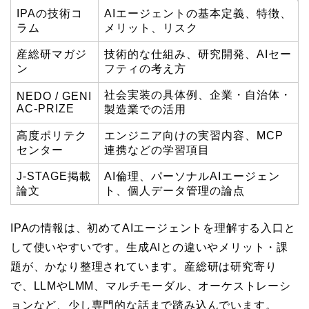
IPAの技術コ
AIエージェントの基本定義、特徴、
ラム
メリット、リスク
産総研マガジ
技術的な仕組み、研究開発、AIセー
ン
フティの考え方
社会実装の具体例、企業・自治体・
NEDO / GENI
AC-PRIZE
製造業での活用
高度ポリテク
エンジニア向けの実習内容、MCP
センター
連携などの学習項目
J-STAGE掲載
AI倫理、パーソナルAIエージェン
論文
ト、個人データ管理の論点
IPAの情報は、初めてAIエージェントを理解する入口と
して使いやすいです。生成AIとの違いやメリット・課
題が、かなり整理されています。産総研は研究寄り
で、LLMやLMM、マルチモーダル、オーケストレーシ
ョンなど、少し専門的な話まで踏み込んでいます。