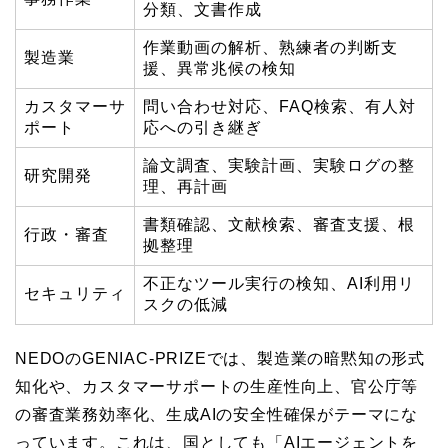
分類、文書作成
作業動画の解析、熟練者の判断支
製造業
援、異常兆候の検知
カスタマーサ
問い合わせ対応、FAQ検索、有人対
ポート
応への引き継ぎ
論文調査、実験計画、実験ログの整
研究開発
理、再計画
書類確認、文献検索、審査支援、根
行政・審査
拠整理
不正なツール実行の検知、AI利用リ
セキュリティ
スクの低減
NEDOのGENIAC-PRIZEでは、製造業の暗黙知の形式
知化や、カスタマーサポートの生産性向上、官公庁等
の審査業務効率化、生成AIの安全性確保がテーマにな
っています。これは、国としても「AIエージェントを