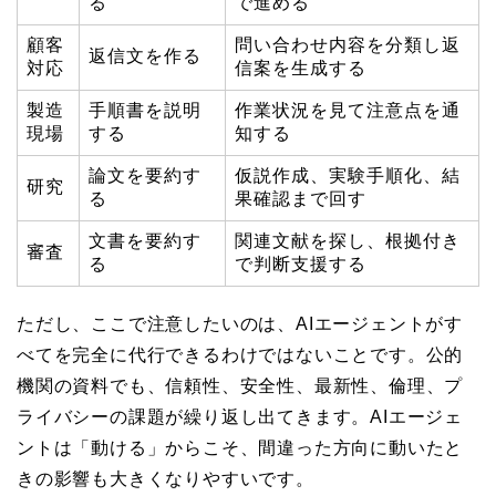
る
で進める
顧客
問い合わせ内容を分類し返
返信文を作る
対応
信案を生成する
製造
手順書を説明
作業状況を見て注意点を通
現場
する
知する
論文を要約す
仮説作成、実験手順化、結
研究
る
果確認まで回す
文書を要約す
関連文献を探し、根拠付き
審査
る
で判断支援する
ただし、ここで注意したいのは、AIエージェントがす
べてを完全に代行できるわけではないことです。公的
機関の資料でも、信頼性、安全性、最新性、倫理、プ
ライバシーの課題が繰り返し出てきます。AIエージェ
ントは「動ける」からこそ、間違った方向に動いたと
きの影響も大きくなりやすいです。