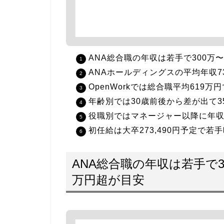
ANA総合職の年収は若手で300万〜
ANAホールディングスの平均年収
OpenWorkでは総合職平均619
年齢別では30歳前後から差が出て
役職別ではマネージャー以降に年収1
初任給は大卒273,490円予定で
ANA総合職の年収は若手で30
万円超が目安