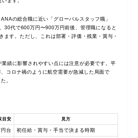
思います。
ANAの総合職に近い「グローバルスタッフ職」
後、30代で600万円〜900万円前後、管理職になると
ができます。ただし、これは部署・評価・残業・賞与・
が業績に影響されやすい点には注意が必要です。平
が、コロナ禍のように航空需要が急減した局面で
した。
収目安
見方
万円台
初任給・賞与・手当で決まる時期