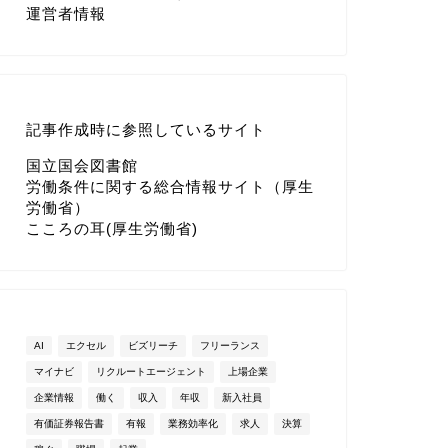
運営者情報
記事作成時に参照しているサイト
国立国会図書館
労働条件に関する総合情報サイト（厚生
労働省）
こころの耳(厚生労働省)
AI
エクセル
ビズリーチ
フリーランス
マイナビ
リクルートエージェント
上場企業
企業情報
働く
収入
年収
新入社員
有価証券報告書
有報
業務効率化
求人
決算