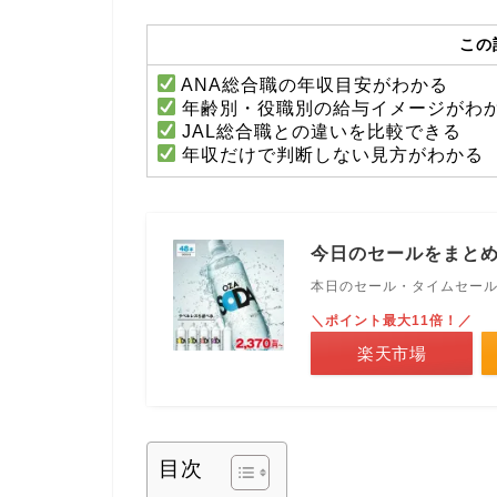
この
ANA総合職の年収目安がわかる
年齢別・役職別の給与イメージがわ
JAL総合職との違いを比較できる
年収だけで判断しない見方がわかる
今日のセールをまと
本日のセール・タイムセー
＼ポイント最大11倍！／
楽天市場
目次