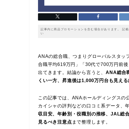
記事内に商品プロモーションを含む場合があります。 記
い
ANAの総合職、つまりグローバルスタッ
合職平均619万円」「30代で700万円前
出てきます。結論から言うと、
ANA総
くい一方、昇進後は1,000万円台も見え
この記事では、ANAホールディングスの公
カイシャの評判などの口コミ系データ、
収目安、年齢別・役職別の推移、JAL総
見るべき注意点
まで整理します。