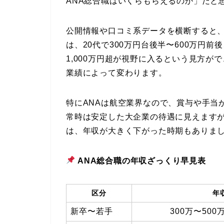
ANA総合職はいくらもらえるのか」だと
公開情報や口コミ系データを横断すると、
は、20代で300万円台後半〜600万円前
1,000万円超が視野に入るという見方
業績によって変わります。
特にANAは航空業界なので、賞与や手当
常時は安定した大企業の待遇に見えます
は、年収が大きく下がった時期もありま
ANA総合職の年収ざっくり早見表
区分
年
新卒〜若手
300万〜500