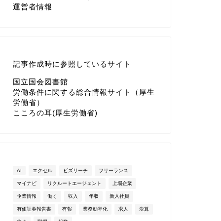
運営者情報
記事作成時に参照しているサイト
国立国会図書館
労働条件に関する総合情報サイト（厚生
労働省）
こころの耳(厚生労働省)
AI
エクセル
ビズリーチ
フリーランス
マイナビ
リクルートエージェント
上場企業
企業情報
働く
収入
年収
新入社員
有価証券報告書
有報
業務効率化
求人
決算