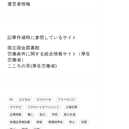
運営者情報
記事作成時に参照しているサイト
国立国会図書館
労働条件に関する総合情報サイト（厚生
労働省）
こころの耳(厚生労働省)
AI
エクセル
ビズリーチ
フリーランス
マイナビ
リクルートエージェント
上場企業
企業情報
働く
収入
年収
新入社員
有価証券報告書
有報
業務効率化
求人
決算