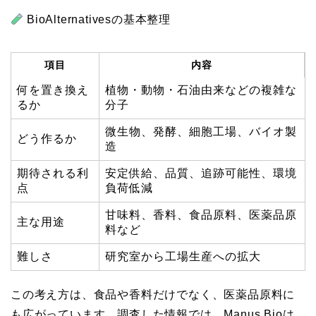
BioAlternativesの基本整理
項目
内容
何を置き換え
植物・動物・石油由来などの複雑な
るか
分子
微生物、発酵、細胞工場、バイオ製
どう作るか
造
期待される利
安定供給、品質、追跡可能性、環境
点
負荷低減
甘味料、香料、食品原料、医薬品原
主な用途
料など
難しさ
研究室から工場生産への拡大
この考え方は、食品や香料だけでなく、医薬品原料に
も広がっています。調査した情報では、Manus Bioは