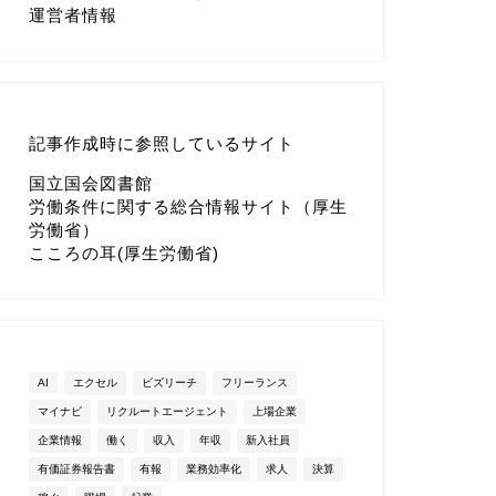
運営者情報
記事作成時に参照しているサイト
国立国会図書館
労働条件に関する総合情報サイト（厚生
労働省）
こころの耳(厚生労働省)
AI
エクセル
ビズリーチ
フリーランス
マイナビ
リクルートエージェント
上場企業
企業情報
働く
収入
年収
新入社員
有価証券報告書
有報
業務効率化
求人
決算