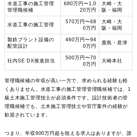
水道工事の施工管理
680万円〜1,0
大崎・大
管理職候補
20万円
阪・福岡
570万円〜68
大崎・大
水道工事の施工管理
0万円
阪・福岡
製鉄プラント設備の
460万円〜94
鹿島・君津
配管設計
0万円
500万円〜70
社内SE DX推進担当
大崎本社
0万円
管理職候補の年収が高い一方で、求められる経験も軽
くありません。水道工事の施工管理管理職候補では、1
級土木施工管理技士が必須条件です。設計技術者の管
理職候補でも、土木施工管理技士や官庁案件の経験が
歓迎されています。
つまり、年収900万円超を狙える求人はありますが、誰