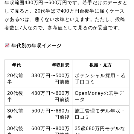
年収範囲430万円〜600万円です。若手だけのデータと
して見ると、20代半ばで400万円台後半に届くケース
があるのは、悪くない水準といえます。ただし、投稿
者数は7人なので、参考値として見るのが妥当です。
年代別の年収イメージ
年代
年収目安
根拠・見方
20代前
380万円〜500万
ポテンシャル採用・若
半
円前後
手口コミ
20代後
430万円〜600万
OpenMoneyの若手デ
半
円前後
ータ
30代前
500万円〜680万
施工管理モデル年収・
半
円前後
口コミ
30代後
600万円〜800万
35歳680万円モデルな