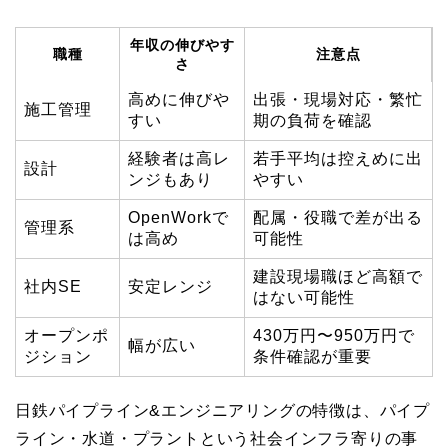
年収の伸びやす
職種
注意点
さ
高めに伸びや
出張・現場対応・繁忙
施工管理
すい
期の負荷を確認
経験者は高レ
若手平均は控えめに出
設計
ンジもあり
やすい
OpenWorkで
配属・役職で差が出る
管理系
は高め
可能性
建設現場職ほど高額で
社内SE
安定レンジ
はない可能性
オープンポ
430万円〜950万円で
幅が広い
ジション
条件確認が重要
日鉄パイプライン&エンジニアリングの特徴は、パイプ
ライン・水道・プラントという社会インフラ寄りの事