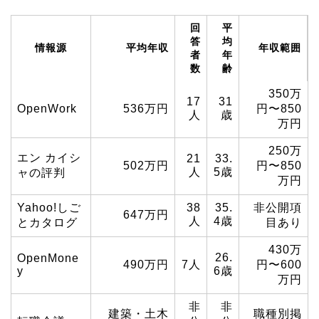
回
平
答
均
情報源
平均年収
年収範囲
者
年
数
齢
350万
17
31
OpenWork
536万円
円〜850
人
歳
万円
250万
エン カイシ
21
33.
502万円
円〜850
人
5歳
ャの評判
万円
Yahoo!しご
38
35.
非公開項
647万円
人
4歳
とカタログ
目あり
430万
26.
OpenMone
490万円
7人
円〜600
y
6歳
万円
非
非
建築・土木
職種別掲