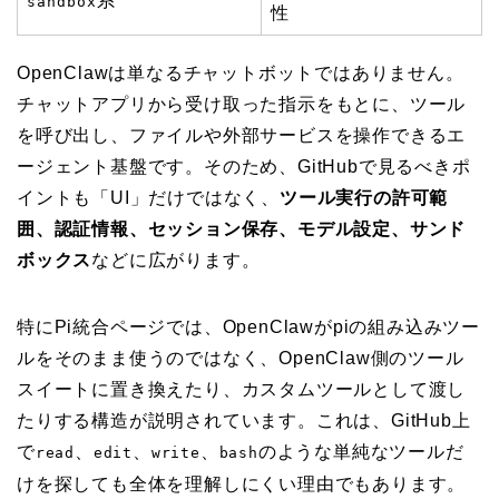
系
sandbox
性
OpenClawは単なるチャットボットではありません。
チャットアプリから受け取った指示をもとに、ツール
を呼び出し、ファイルや外部サービスを操作できるエ
ージェント基盤です。そのため、GitHubで見るべきポ
イントも「UI」だけではなく、
ツール実行の許可範
囲、認証情報、セッション保存、モデル設定、サンド
ボックス
などに広がります。
特にPi統合ページでは、OpenClawがpiの組み込みツー
ルをそのまま使うのではなく、OpenClaw側のツール
スイートに置き換えたり、カスタムツールとして渡し
たりする構造が説明されています。これは、GitHub上
で
、
、
、
のような単純なツールだ
read
edit
write
bash
けを探しても全体を理解しにくい理由でもあります。