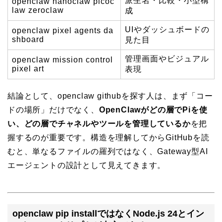
派生名・比較・小型構
openclaw nanoclaw picoc
law zeroclaw
成
UIやダッシュボードの
openclaw pixel agents da
shboard
見た目
管理画面やビジュアル
openclaw mission control
pixel art
表現
結論として、openclaw githubを探す人は、まず「コー
ドの場所」だけでなく、
OpenClawがどの層でPiを使
い、どの層でチャネルやツールを管理しているか
を把
握するのが重要です。構造を理解してからGitHubを読
むと、単なるファイルの羅列ではなく、Gateway型AI
エージェントの設計として見えてきます。
openclaw pip installではなくNode.js 24とイン