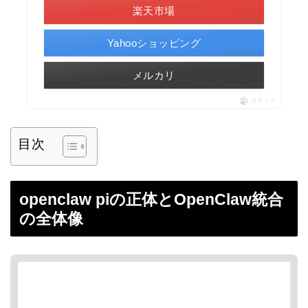
楽天市場
Yahooショッピング
メルカリ
ポチップ
目次
openclaw piの正体とOpenClaw統合
の全体像