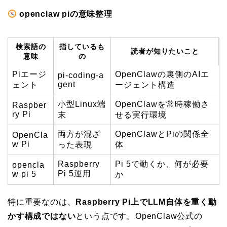
openclaw piの意味整理
検索語の
指しているも
読者が知りたいこと
意味
の
Piエージ
OpenClawの裏側のAIエ
pi-coding-a
gent
ェント
ージェント構造
小型Linux端
OpenClawを常時稼働さ
Raspber
ry Pi
末
せる実行環境
両方が混ざ
OpenClawとPiの関係全
OpenCla
w Pi
った表現
体
Raspberry
Pi 5で動くか、何が必要
opencla
Pi 5運用
w pi 5
か
特に重要なのは、
Raspberry Pi上でLLM自体を重く動
かす構成ではない
という点です。OpenClaw公式の