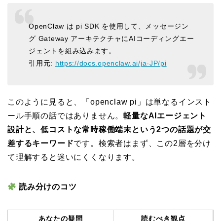
OpenClaw は pi SDK を使用して、メッセージン
グ Gateway アーキテクチャにAIコーディングエー
ジェントを組み込みます。
引用元:
https://docs.openclaw.ai/ja-JP/pi
このように見ると、「openclaw pi」は単なるインスト
ール手順の話ではありません。
軽量なAIエージェント
設計と、低コストな常時稼働端末という2つの話題が交
差するキーワード
です。検索者はまず、この2層を分け
て理解すると迷いにくくなります。
読み分けのコツ
あなたの疑問
読むべき観点