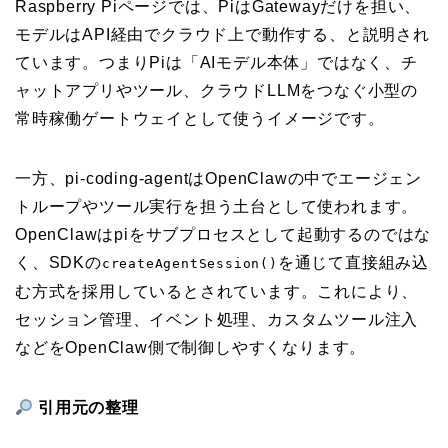
Raspberry Piページでは、PiはGatewayだけを担い、
モデルはAPI経由でクラウド上で動作する、と説明され
ています。つまりPiは「AIモデル本体」ではなく、チ
ャットアプリやツール、クラウドLLMをつなぐ小型の
常時稼働ゲートウェイとして使うイメージです。
一方、pi-coding-agentはOpenClawの中でエージェン
トループやツール実行を担う土台として使われます。
OpenClawはpiをサブプロセスとして起動するのではな
く、SDKの
を通じて直接組み込
createAgentSession()
む方式を採用しているとされています。これにより、
セッション管理、イベント処理、カスタムツール注入
などをOpenClaw側で制御しやすくなります。
引用元の整理