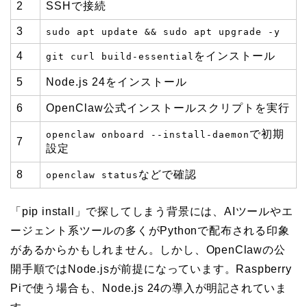
2
SSHで接続
3
sudo apt update && sudo apt upgrade -y
4
をインストール
git curl build-essential
5
Node.js 24をインストール
6
OpenClaw公式インストールスクリプトを実行
で初期
openclaw onboard --install-daemon
7
設定
8
などで確認
openclaw status
「pip install」で探してしまう背景には、AIツールやエ
ージェント系ツールの多くがPythonで配布される印象
があるからかもしれません。しかし、OpenClawの公
開手順ではNode.jsが前提になっています。Raspberry
Piで使う場合も、Node.js 24の導入が明記されていま