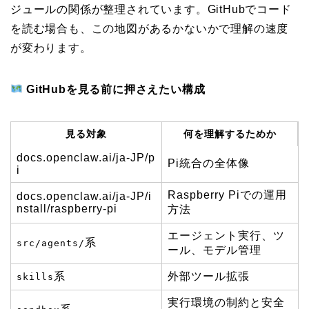
ジュールの関係が整理されています。GitHubでコード
を読む場合も、この地図があるかないかで理解の速度
が変わります。
GitHubを見る前に押さえたい構成
見る対象
何を理解するためか
docs.openclaw.ai/ja-JP/p
Pi統合の全体像
i
Raspberry Piでの運用
docs.openclaw.ai/ja-JP/i
nstall/raspberry-pi
方法
エージェント実行、ツ
系
src/agents/
ール、モデル管理
系
外部ツール拡張
skills
実行環境の制約と安全