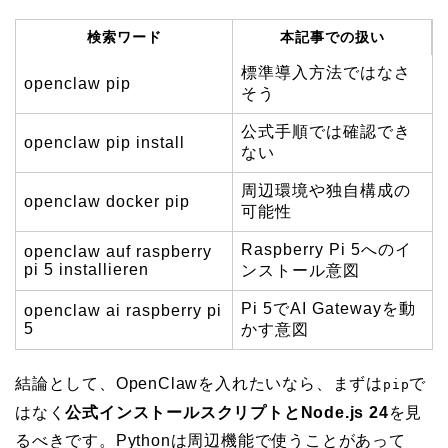
検索ワード
本記事での扱い
標準導入方法ではなさ
openclaw pip
そう
公式手順では確認でき
openclaw pip install
ない
周辺環境や独自構成の
openclaw docker pip
可能性
Raspberry Pi 5へのイ
openclaw auf raspberry
pi 5 installieren
ンストール意図
Pi 5でAI Gatewayを動
openclaw ai raspberry pi
5
かす意図
結論として、OpenClawを入れたいなら、まずは
で
pip
はなく
公式インストールスクリプトとNode.js 24
を見
るべきです。Pythonは周辺機能で使うことがあって