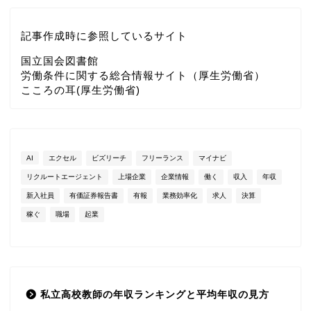
記事作成時に参照しているサイト
国立国会図書館
労働条件に関する総合情報サイト（厚生労働省）
こころの耳(厚生労働省)
AI
エクセル
ビズリーチ
フリーランス
マイナビ
リクルートエージェント
上場企業
企業情報
働く
収入
年収
新入社員
有価証券報告書
有報
業務効率化
求人
決算
稼ぐ
職場
起業
私立高校教師の年収ランキングと平均年収の見方