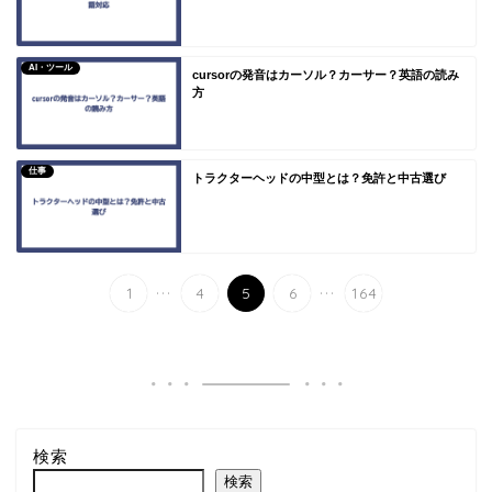
AI・ツール
cursorの発音はカーソル？カーサー？英語の読み
方
仕事
トラクターヘッドの中型とは？免許と中古選び
...
...
1
4
5
6
164
検索
検索