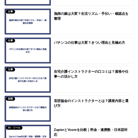
仕事
漁師の嫁は大変？生活リズム・手伝い・確認点を
整理
仕事
パチンコの仕事は大変？きつい理由と見極め方
仕事
在宅介護インストラクターの口コミは？資格や仕
事への活かし方
副業
音読協会のインストラクターとは？講座内容と選
び方
AI・ツール
ZapierとYoomを比較｜料金・連携数・日本語対
応