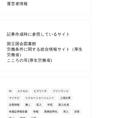
運営者情報
記事作成時に参照しているサイト
国立国会図書館
労働条件に関する総合情報サイト（厚生
労働省）
こころの耳(厚生労働省)
AI
エクセル
ビズリーチ
フリーランス
マイナビ
リクルートエージェント
上場企業
企業情報
働く
収入
年収
新入社員
有価証券報告書
有報
業務効率化
求人
決算