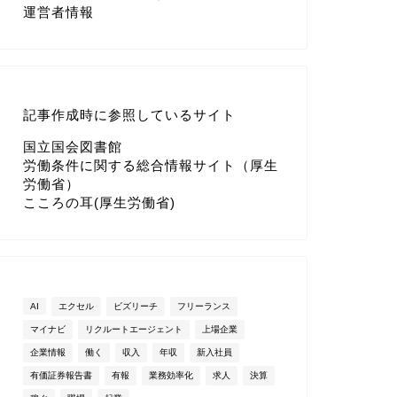
運営者情報
記事作成時に参照しているサイト
国立国会図書館
労働条件に関する総合情報サイト（厚生
労働省）
こころの耳(厚生労働省)
AI
エクセル
ビズリーチ
フリーランス
マイナビ
リクルートエージェント
上場企業
企業情報
働く
収入
年収
新入社員
有価証券報告書
有報
業務効率化
求人
決算