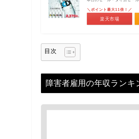
＼ポイント最大11倍！／
楽天市場
目次
障害者雇用の年収ランキ