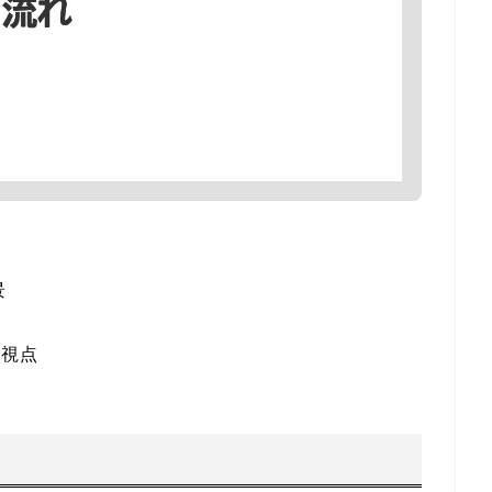
景
る視点
方