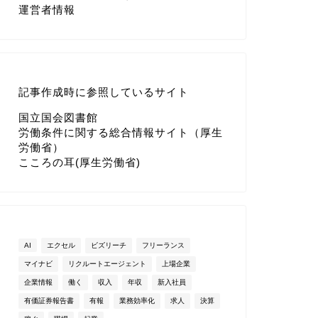
運営者情報
記事作成時に参照しているサイト
国立国会図書館
労働条件に関する総合情報サイト（厚生
労働省）
こころの耳(厚生労働省)
AI
エクセル
ビズリーチ
フリーランス
マイナビ
リクルートエージェント
上場企業
企業情報
働く
収入
年収
新入社員
有価証券報告書
有報
業務効率化
求人
決算