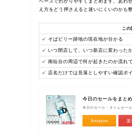
ベースでわかりやすくまとめます。あわ
え方をどう押さえると迷いにくいのかも
この
✓ そばビリー跡地の現在地が分かる
✓ いつ閉店して、いつ新店に変わった
✓ 南仙台の周辺で何が起きたのか流れ
✓ 店名だけでは見落としやすい確認ポ
今日のセールをまと
本日のセール・タイムセー
Amazon
楽