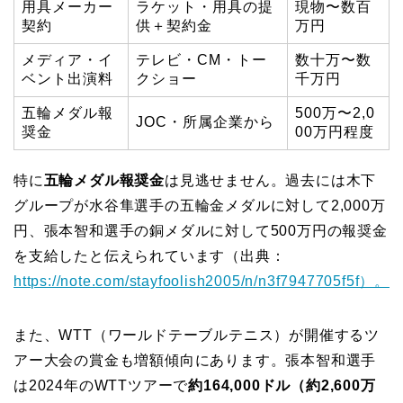
用具メーカー
ラケット・用具の提
現物〜数百
契約
供＋契約金
万円
メディア・イ
テレビ・CM・トー
数十万〜数
ベント出演料
クショー
千万円
五輪メダル報
500万〜2,0
JOC・所属企業から
奨金
00万円程度
特に
五輪メダル報奨金
は見逃せません。過去には木下
グループが水谷隼選手の五輪金メダルに対して2,000万
円、張本智和選手の銅メダルに対して500万円の報奨金
を支給したと伝えられています（出典：
https://note.com/stayfoolish2005/n/n3f7947705f5f）。
また、WTT（ワールドテーブルテニス）が開催するツ
アー大会の賞金も増額傾向にあります。張本智和選手
は2024年のWTTツアーで
約164,000ドル（約2,600万