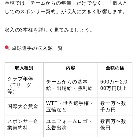
卓球では「チームからの年俸」だけでなく、「個人と
してのスポンサー契約」が収入に大きく影響します。
収入の3本柱を詳しく見てみましょう。
卓球選手の収入源一覧
収入種別
内容
金額の幅
クラブ年俸
チームからの基本
600万〜2,0
（Tリーグ
給・出場給・勝利給
00万円以上
等）
WTT・世界選手権・
数十万〜数
国際大会賞金
五輪など
千万円
スポンサー企
ユニフォームロゴ・
数百万〜数
業契約料
広告出演
億円