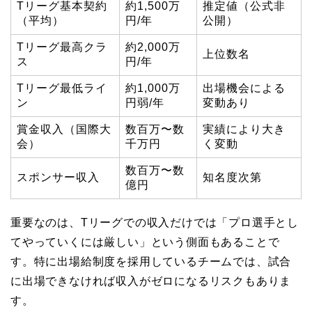
Tリーグ基本契約
約1,500万
推定値（公式非
（平均）
円/年
公開）
Tリーグ最高クラ
約2,000万
上位数名
ス
円/年
Tリーグ最低ライ
約1,000万
出場機会による
ン
円弱/年
変動あり
賞金収入（国際大
数百万〜数
実績により大き
会）
千万円
く変動
数百万〜数
スポンサー収入
知名度次第
億円
重要なのは、Tリーグでの収入だけでは「プロ選手とし
てやっていくには厳しい」という側面もあることで
す。特に出場給制度を採用しているチームでは、試合
に出場できなければ収入がゼロになるリスクもありま
す。