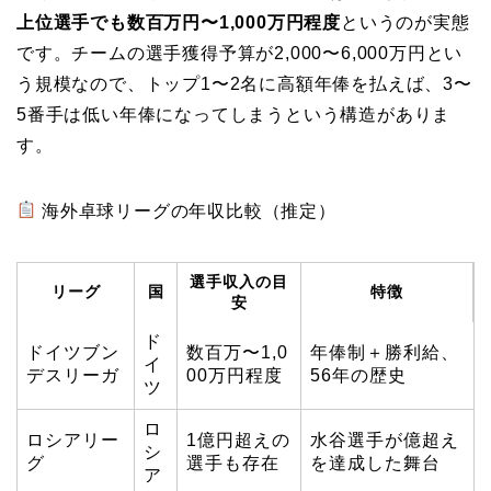
上位選手でも数百万円〜1,000万円程度
というのが実態
です。チームの選手獲得予算が2,000〜6,000万円とい
う規模なので、トップ1〜2名に高額年俸を払えば、3〜
5番手は低い年俸になってしまうという構造がありま
す。
海外卓球リーグの年収比較（推定）
選手収入の目
リーグ
国
特徴
安
ド
ドイツブン
数百万〜1,0
年俸制＋勝利給、
イ
デスリーガ
00万円程度
56年の歴史
ツ
ロ
ロシアリー
1億円超えの
水谷選手が億超え
シ
グ
選手も存在
を達成した舞台
ア