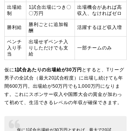
出場給
1試合出場につき〇
出場機会があれば高
制
〇万円
収入、なければゼロ
勝利ごとに追加報
勝利給
活躍するほど収入増
酬
ベンチ
出場せずベンチ入
入り手
りしただけでも支
一部チームのみ
当
給
仮に
1試合あたりの出場給が30万円
とすると、Tリーグ
男子の全試合（最大20試合程度）に出場し続けても年
間600万円。出場給が50万円でも1,000万円になりま
す。これにスポンサー収入や国際大会の賞金が加わっ
て初めて、生活できるレベルの年収が確保できます。
仮に1試合出場給が30万円とすれば、最大で20試