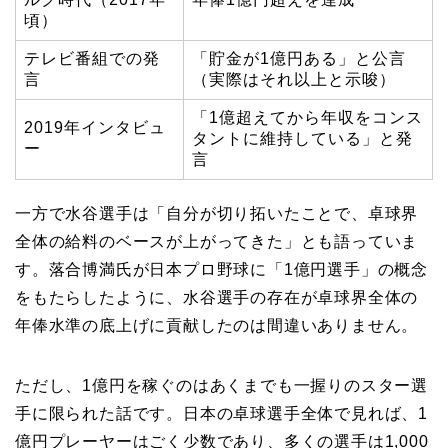
頃）
テレビ番組での発
「貯金が1億円ある」と公言
言
（実際はそれ以上と示唆）
「1億超えてから年収をコンス
2019年インタビュ
タントに維持している」と発
ー
言
一方で水谷選手は「自分が切り拓いたことで、卓球界
全体の給料のベースが上がってきた」とも語っていま
す。落合博満氏が日本プロ野球に「1億円選手」の概念
をもたらしたように、水谷選手の存在が卓球界全体の
年俸水準の底上げに貢献したのは間違いありません。
ただし、1億円を稼ぐのはあくまでも一握りのスター選
手に限られた話です。日本の卓球選手全体で見れば、1
億円プレーヤーはごく少数であり、多くの選手は1,000