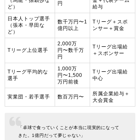
（馬龍・孫穎莎な
金＋代表チーム
円
ど）
給与
日本人トップ選手
数千万円〜1
Tリーグ＋スポ
（張本・早田な
億円以上
ンサー＋賞金
ど）
2,000万
Tリーグ出場給
Tリーグ上位選手
円〜数千万
＋スポンサー
円
1,000万
Tリーグ平均的な
Tリーグ出場給
円〜1,500
選手
中心
万円前後
所属企業給与＋
実業団・若手選手
数百万円〜
大会賞金
「卓球で食っていくことが本当に現実的になって
きた。1億円だって夢じゃない」