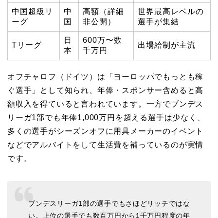
中国超級リ
中
高額（詳細
世界最高レベルの
ーグ
国
非公開）
選手が集結
日
600万〜数
Tリーグ
出場給制が主流
本
千万円
オフチャロフ（ドイツ）は「ヨーロッパでもっとも稼
ぐ選手」として知られ、年俸・スポンサー含めると高
額収入を得ていると言われています。一方でブンデス
リーガ1部でも年俸1,000万円を超える選手は少なく、
多くの選手がシーズンオフに用具メーカーのイベント
などでアルバイトをして生活費を補っているのが実情
です。
ブンデスリーガ1部の選手でもさほどリッチではな
い。上位の選手でも数百万円から1千万円程度の年