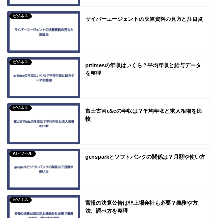
ビジネス
サイバーエージェントの決算資料の見方と注目点
ビジネス
prtimesの年収はいくら？平均年収と給与データ
を整理
ビジネス
富士古河e&cの年収は？平均年収と求人相場を比
較
AI・ツール
gensparkとソフトバンクの関係は？月額や使い方
ビジネス
官報の決算公告は非上場会社も必要？義務や方
法、調べ方を整理