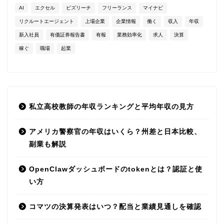
AI
エクセル
ビズリーチ
フリーランス
マイナビ
リクルートエージェント
上場企業
企業情報
働く
収入
年収
新入社員
有価証券報告書
有報
業務効率化
求人
決算
稼ぐ
職場
起業
私立高校教師の年収ランキングと平均年収の見方
アメリカ警察官の年収はいくら？州差と日本比較、
副業も解説
OpenClawダッシュボードのtokenとは？認証と使
い方
コマツの決算発表はいつ？配当と業績見通しを確認