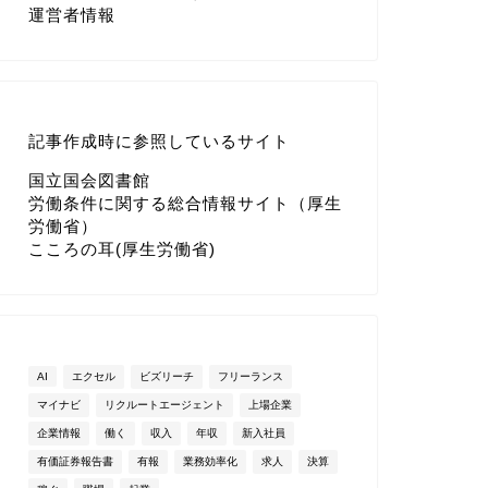
運営者情報
記事作成時に参照しているサイト
国立国会図書館
労働条件に関する総合情報サイト（厚生
労働省）
こころの耳(厚生労働省)
AI
エクセル
ビズリーチ
フリーランス
マイナビ
リクルートエージェント
上場企業
企業情報
働く
収入
年収
新入社員
有価証券報告書
有報
業務効率化
求人
決算