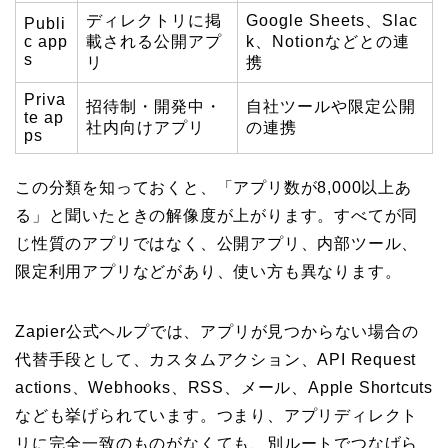
ディレクトリに掲
Google Sheets、Slac
Publi
c app
載される公開アプ
k、Notionなどとの連
s
リ
携
Priva
招待制・開発中・
自社ツールや限定公開
te ap
社内向けアプリ
の連携
ps
この分類を知っておくと、「アプリ数が8,000以上あ
る」と聞いたときの解像度が上がります。すべてが同
じ性質のアプリではなく、公開アプリ、内部ツール、
限定利用アプリなどがあり、使い方も異なります。
Zapier公式ヘルプでは、アプリが見つからない場合の
代替手段として、カスタムアクション、API Request
actions、Webhooks、RSS、メール、Apple Shortcuts
なども挙げられています。つまり、アプリディレクト
リに完全一致のものがなくても、別ルートでつなげら