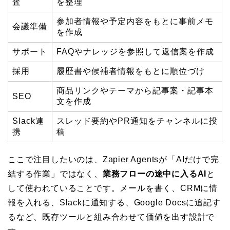
査
を整理
参加者情報や予定内容をもとに事前メモ
会議準備
を作成
サポート
FAQやナレッジを参照して返信案を作成
採用
履歴書や候補者情報をもとに順位づけ
商品リンクやテーマから記事案・記事本
SEO
文を作成
Slack連
スレッド要約やPR通知をチャンネルに投
携
稿
ここで注目したいのは、Zapier Agentsが「AIだけで完
結する作業」ではなく、
業務フローの途中に入るAI
と
して使われていることです。メールを書く、CRMに情
報を入れる、Slackに通知する、Google Docsに追記す
るなど、既存ツールと組み合わせて価値を出す設計で