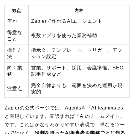
観点
内容
何か
Zapierで作れるAIエージェント
得意な
複数アプリを使った業務補助
こと
操作方
指示文、テンプレート、トリガー、アク
法
ション設定
向く業
営業、サポート、採用、会議準備、SEO
務
記事作成など
完全自律よりも、範囲を決めた運用が現
注意点
実的
Zapierの公式ページでは、Agentsを「AI teammates」
と表現しています。直訳すれば「AIのチームメイト」
です。これはかなりわかりやすい表現で、単なるツー
ルではなく、
役割を持ったAI担当者を業務ごとに作る