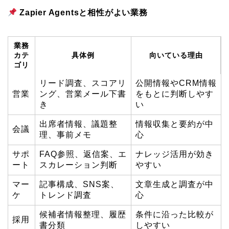
Zapier Agentsと相性がよい業務
業務
カテ
具体例
向いている理由
ゴリ
リード調査、スコアリ
公開情報やCRM情報
営業
ング、営業メール下書
をもとに判断しやす
き
い
出席者情報、議題整
情報収集と要約が中
会議
理、事前メモ
心
サポ
FAQ参照、返信案、エ
ナレッジ活用が効き
ート
スカレーション判断
やすい
マー
記事構成、SNS案、
文章生成と調査が中
ケ
トレンド調査
心
候補者情報整理、履歴
条件に沿った比較が
採用
書分類
しやすい