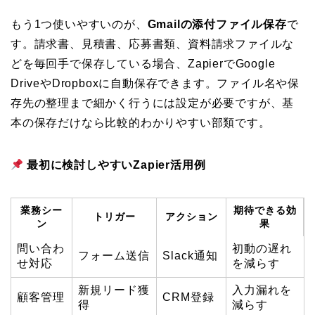
もう1つ使いやすいのが、
Gmailの添付ファイル保存
で
す。請求書、見積書、応募書類、資料請求ファイルな
どを毎回手で保存している場合、ZapierでGoogle
DriveやDropboxに自動保存できます。ファイル名や保
存先の整理まで細かく行うには設定が必要ですが、基
本の保存だけなら比較的わかりやすい部類です。
最初に検討しやすいZapier活用例
業務シー
期待できる効
トリガー
アクション
ン
果
問い合わ
初動の遅れ
フォーム送信
Slack通知
せ対応
を減らす
新規リード獲
入力漏れを
顧客管理
CRM登録
得
減らす