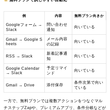
例
内容
無料プラン向きか
問い合わせ
Googleフォーム →
向いている
Slack
通知
メール内容
Gmail → Google S
向いている
heets
の記録
新着記事通
向いている
RSS → Slack
知
予定リマイ
Google Calendar
向いている
→ Slack
ンド
条件次第で向い
添付保存
Gmail → Drive
ている
一方で、無料プランでは複数アクションをつなぐマル
チステップZapや、プレミアムアプリ、条件分岐などが