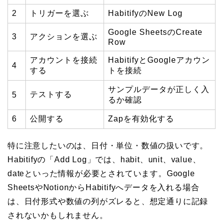
2
トリガーを選ぶ
HabitifyのNew Log
Google SheetsのCreate
3
アクションを選ぶ
Row
アカウントを接続
HabitifyとGoogleアカウン
4
する
トを接続
サンプルデータが正しく入
テストする
5
るか確認
6
公開する
Zapを有効化する
特に注意したいのは、日付・単位・数値の扱いです。
Habitifyの「Add Log」では、habit、unit、value、
dateといった情報が必要とされています。Google
SheetsやNotionからHabitifyへデータを入れる場合
は、日付形式や数値の列がズレると、想定通りに記録
されないかもしれません。