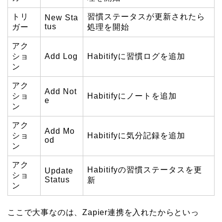
トリ
習慣ステータスが更新されたら
New Sta
tus
ガー
処理を開始
アク
ショ
Add Log
Habitifyに習慣ログを追加
ン
アク
Add Not
ショ
Habitifyにノートを追加
e
ン
アク
Add Mo
ショ
Habitifyに気分記録を追加
od
ン
アク
Habitifyの習慣ステータスを更
Update
ショ
Status
新
ン
ここで大事なのは、Zapier連携を入れたからといっ