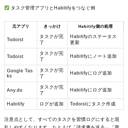
タスク管理アプリとHabitifyをつなぐ例
元アプリ
きっかけ
Habitify側の処理
タスクが完
Habitifyのステータス
Todoist
了
更新
タスクが完
Habitifyにノート追加
Todoist
了
タスクが完
Google Tas
Habitifyにログ追加
ks
了
タスクが完
Habitifyにログ追加
Any.do
了
Habitify
ログが追加
Todoistにタスク作成
注意点として、すべてのタスクを習慣ログにすると混
乱しやすくなります。たとえば「請求書を送る」「買