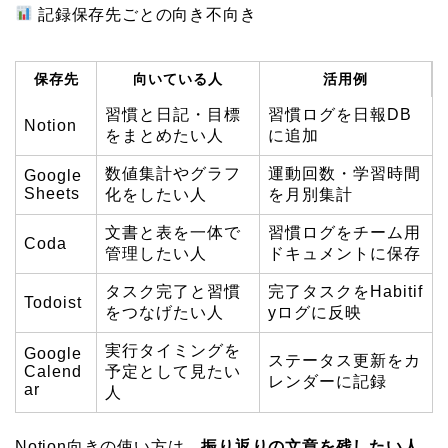
記録保存先ごとの向き不向き
保存先
向いている人
活用例
習慣と日記・目標
習慣ログを日報DB
Notion
をまとめたい人
に追加
数値集計やグラフ
運動回数・学習時間
Google
Sheets
化をしたい人
を月別集計
文書と表を一体で
習慣ログをチーム用
Coda
管理したい人
ドキュメントに保存
タスク完了と習慣
完了タスクをHabitif
Todoist
をつなげたい人
yログに反映
実行タイミングを
Google
ステータス更新をカ
Calend
予定として見たい
レンダーに記録
ar
人
Notion向きの使い方は、
振り返りの文章を残したい人