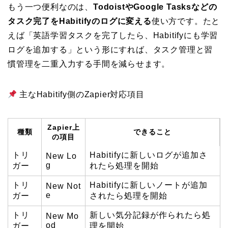
もう一つ便利なのは、
TodoistやGoogle Tasksなどの
タスク完了をHabitifyのログに変える
使い方です。たと
えば「英語学習タスクを完了したら、Habitifyにも学習
ログを追加する」という形にすれば、タスク管理と習
慣管理を二重入力する手間を減らせます。
主なHabitify側のZapier対応項目
Zapier上
種類
できること
の項目
トリ
Habitifyに新しいログが追加さ
New Lo
g
ガー
れたら処理を開始
トリ
Habitifyに新しいノートが追加
New Not
e
ガー
されたら処理を開始
トリ
新しい気分記録が作られたら処
New Mo
od
ガー
理を開始