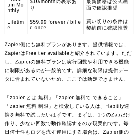
$10/monthの表示あ
最新価格は公式画
um Mo
り
面で確認推奨
nthly
買い切りの条件は
Lifetim
$59.99 forever / bille
e
d once
契約前に確認推奨
Zapier側にも無料プランがあります。提供情報では、
ZapierはFree tier availableと紹介されています。ただ
し、Zapierの無料プランは実行回数や利用できる機能
に制限があるのが一般的です。詳細な制限は提供デー
タに含まれていないため、ここでは断定できません。
「zapier とは 無料」「zapier 無料で できること」
「zapier 無料 制限」と検索している人は、Habitify連
携を無料で試したいはずです。まずは、1つのZapだけ
作り、少ない回数で動作確認するのが現実的です。毎
日何十件もログを流す運用にする場合は、Zapier側の