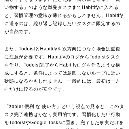
い物する」のような単発タスクまでHabitifyに入れる
と、習慣管理の意味が薄れるかもしれません。Habitify
に送るのは、繰り返し記録したいタスクに限定するの
が自然です。
また、TodoistとHabitifyを双方向につなぐ場合は重複
に注意が必要です。HabitifyのログからTodoistタスク
を作り、Todoist完了からHabitifyログを作るような構
成にすると、条件によっては意図しないループに近い
状態になるかもしれません。一般的には、最初は一方
向だけに絞るのが安全です。
「zapier 便利 な 使い方」という視点で見ると、このタ
スク完了連携はかなり実用的です。習慣化したい行動
をTodoistやGoogle Tasksに置き、完了した事実だけを