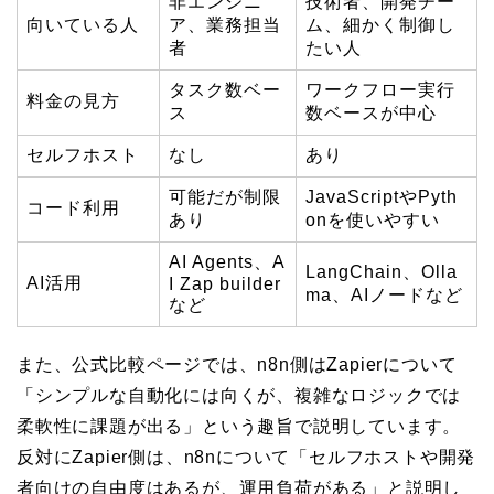
非エンジニ
技術者、開発チー
向いている人
ア、業務担当
ム、細かく制御し
者
たい人
タスク数ベー
ワークフロー実行
料金の見方
ス
数ベースが中心
セルフホスト
なし
あり
可能だが制限
JavaScriptやPyth
コード利用
あり
onを使いやすい
AI Agents、A
LangChain、Olla
AI活用
I Zap builder
ma、AIノードなど
など
また、公式比較ページでは、n8n側はZapierについて
「シンプルな自動化には向くが、複雑なロジックでは
柔軟性に課題が出る」という趣旨で説明しています。
反対にZapier側は、n8nについて「セルフホストや開発
者向けの自由度はあるが、運用負荷がある」と説明し