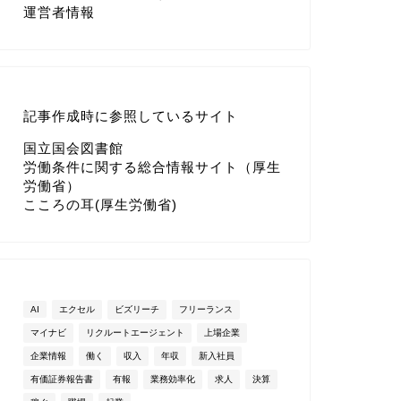
運営者情報
記事作成時に参照しているサイト
国立国会図書館
労働条件に関する総合情報サイト（厚生
労働省）
こころの耳(厚生労働省)
AI
エクセル
ビズリーチ
フリーランス
マイナビ
リクルートエージェント
上場企業
企業情報
働く
収入
年収
新入社員
有価証券報告書
有報
業務効率化
求人
決算