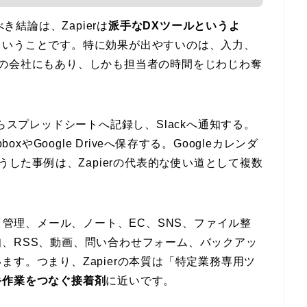
き結論は、Zapierは
派手なDXツールというよ
ということです。特に効果が出やすいのは、入力、
どの会社にもあり、しかも担当者の時間をじわじわ奪
らスプレッドシートへ記録し、Slackへ通知する。
xやGoogle Driveへ保存する。Googleカレンダ
うした事例は、Zapierの代表的な使い道として複数
クト管理、メール、ノート、EC、SNS、ファイル整
、RSS、動画、問い合わせフォーム、バックアッ
す。つまり、Zapierの本質は「特定業務専用ツ
手作業をつなぐ接着剤
に近いです。