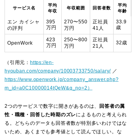
平均
平均
サービス名
年収範囲
回答者数
年収
年齢
エン カイシャ
395
270〜550
正社員
33.9
万円
歳
の評判
万円
41人
423
250〜800
正社員
32歳
OpenWork
万円
万円
21人
（引用元：
https://en-
hyouban.com/company/10003733750/salary/
／
https://www.openwork.jp/company_answer.php?
m_id=a0C10000014tQeW&q_no=2）
2つのサービスで数字に開きがあるのは、
回答者の属
性・職種・回答した時期のズレ
によるものと考えられ
る。どちらのデータも回答者数が特別多いわけではな
いため、あくまでも参考値として読んでほしい。な