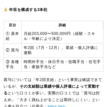
年収を構成する3本柱
区分
詳細
① 基本
月給203,000〜500,000円（経験・スキ
給
ル・年齢により決定）
年2回（7月・12月）。業績・個人評価に
② 賞与
連動
③ 各種
時間外手当・休日手当・役職手当・住宅手
手当
当・家族手当など
賞与については「年2回支給」という事実は確認できて
いるが、
その支給額は業績や個人評価によって変動す
る
という口コミが多い。実際の口コミでは「賞与は控
えめ」「大きく跳ね上がることは期待しにくい」とい
う声も目立つ（引用元：
https://en-