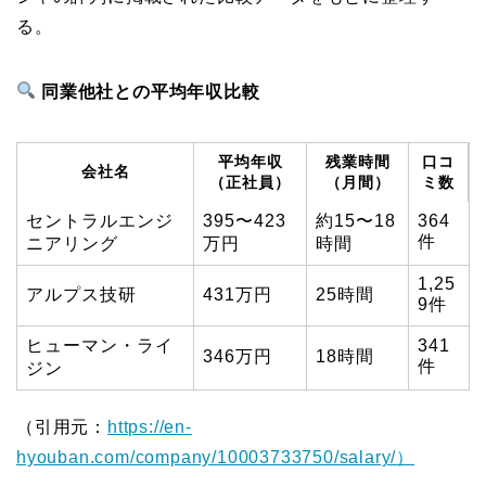
る。
同業他社との平均年収比較
平均年収
残業時間
口コ
会社名
（正社員）
（月間）
ミ数
セントラルエンジ
395〜423
約15〜18
364
件
ニアリング
万円
時間
1,25
アルプス技研
431万円
25時間
9件
ヒューマン・ライ
341
346万円
18時間
件
ジン
（引用元：
https://en-
hyouban.com/company/10003733750/salary/）