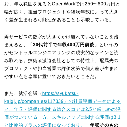
お、年収範囲を見るとOpenWorkでは250〜800万円と
幅が広く、担当プロジェクトや経験年数によって大き
く差が生まれる可能性があることも示唆している。
両サービスの数字が大きくかけ離れていないことを踏
まえると、「
30代前半で年収400万円前後
」というの
がセントラルエンジニアリングの現実的なラインと読
み取れる。技術者派遣会社としての特性上、配属先の
プロジェクトや担当営業の評価次第で個人差が生まれ
やすい点も念頭に置いておきたいところだ。
また、就活会議（
https://syukatsu-
kaigi.jp/companies/117339）の社員評価データによる
と、年収・評価に関する総合スコアは2.5と厳しめの評
価がついている一方、スキルアップに関する評価は3.1
と比較的プラスの評価になっており、「
年収そのもの