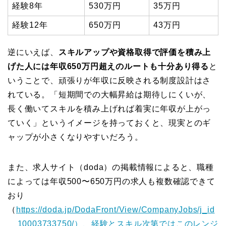
経験8年
530万円
35万円
経験12年
650万円
43万円
逆にいえば、
スキルアップや資格取得で評価を積み上
げた人には年収650万円超えのルートも十分あり得る
と
いうことで、頑張りが年収に反映される制度設計はさ
れている。「短期間での大幅昇給は期待しにくいが、
長く働いてスキルを積み上げれば着実に年収が上がっ
ていく」というイメージを持っておくと、現実とのギ
ャップが小さくなりやすいだろう。
また、求人サイト（doda）の掲載情報によると、職種
によっては年収500〜650万円の求人も複数確認できて
おり
（
https://doda.jp/DodaFront/View/CompanyJobs/j_id
__10003733750/）、経験とスキル次第ではこのレンジ