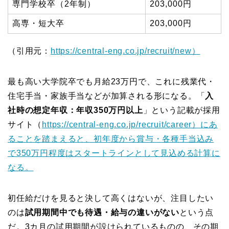
専門学校卒（2年制）
203,000円
高専・短大卒
203,000円
（引用元：
https://central-eng.co.jp/recruit/new）
最も高い大学院卒でも月給23万円で、これに残業代・
住宅手当・家族手当などが加算される形になる。「
入
社時の想定年収：年収350万円以上
」という記載が採用
サイト（
https://central-eng.co.jp/recruit/career）にあ
ることを踏まえると、初年度から賞与・各種手当込み
で350万円程度はスタートラインとして見込める計算に
なる。
初任給だけを見ると決して高くはないが、注目したい
のは
試用期間中でも待遇・給与の違いがない
という点
だ。3カ月の試用期間が設けられているものの、その期