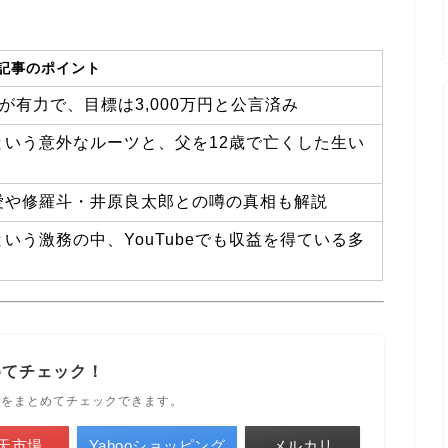
。
記事のポイント
が有力で、目標は3,000万円と公言済み
いう意外なルーツと、父を12歳で亡くした生い
愛や修羅斗・井原良太郎との噂の真相も解説
う激務の中、YouTubeでも収益を得ている多
めてチェック！
ルをまとめてチェックできます。
天市場
Yahooショッピング
メルカリ