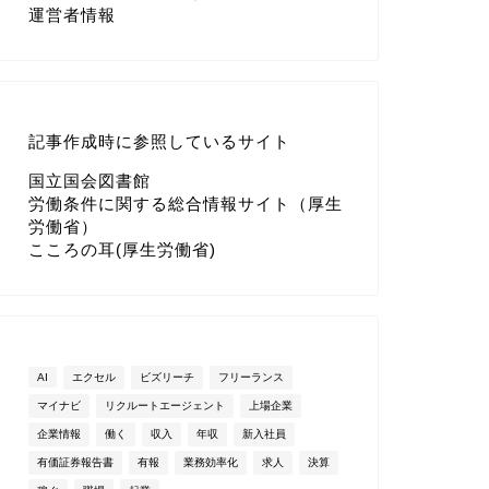
運営者情報
記事作成時に参照しているサイト
国立国会図書館
労働条件に関する総合情報サイト（厚生
労働省）
こころの耳(厚生労働省)
AI
エクセル
ビズリーチ
フリーランス
マイナビ
リクルートエージェント
上場企業
企業情報
働く
収入
年収
新入社員
有価証券報告書
有報
業務効率化
求人
決算