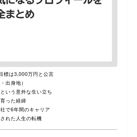
目標は3,000万円と公言
長・出身地）
フという意外な生い立ち
で育った経緯
社で6年間のキャリア
用された人生の転機