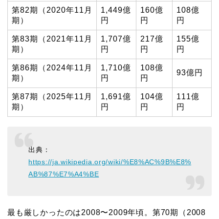
第82期（2020年11月
1,449億
160億
108億
期）
円
円
円
第83期（2021年11月
1,707億
217億
155億
期）
円
円
円
第86期（2024年11月
1,710億
108億
93億円
期）
円
円
第87期（2025年11月
1,691億
104億
111億
期）
円
円
円
出典：
https://ja.wikipedia.org/wiki/%E8%AC%9B%E8%
AB%87%E7%A4%BE
最も厳しかったのは2008〜2009年頃。第70期（2008