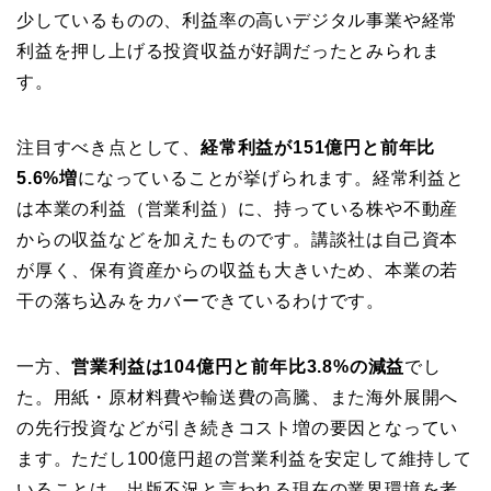
少しているものの、利益率の高いデジタル事業や経常
利益を押し上げる投資収益が好調だったとみられま
す。
注目すべき点として、
経常利益が151億円と前年比
5.6%増
になっていることが挙げられます。経常利益と
は本業の利益（営業利益）に、持っている株や不動産
からの収益などを加えたものです。講談社は自己資本
が厚く、保有資産からの収益も大きいため、本業の若
干の落ち込みをカバーできているわけです。
一方、
営業利益は104億円と前年比3.8%の減益
でし
た。用紙・原材料費や輸送費の高騰、また海外展開へ
の先行投資などが引き続きコスト増の要因となってい
ます。ただし100億円超の営業利益を安定して維持して
いることは、出版不況と言われる現在の業界環境を考