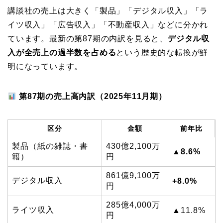
講談社の売上は大きく「製品」「デジタル収入」「ラ
イツ収入」「広告収入」「不動産収入」などに分かれ
ています。最新の第87期の内訳を見ると、
デジタル収
入が全売上の過半数を占める
という歴史的な転換が鮮
明になっています。
第87期の売上高内訳（2025年11月期）
区分
金額
前年比
製品（紙の雑誌・書
430億2,100万
▲8.6%
籍）
円
861億9,100万
デジタル収入
+8.0%
円
285億4,000万
ライツ収入
▲11.8%
円