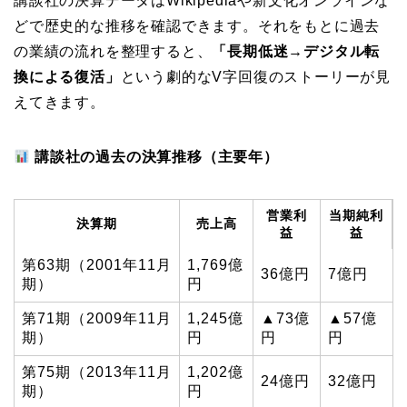
講談社の決算データはWikipediaや新文化オンラインな
どで歴史的な推移を確認できます。それをもとに過去
の業績の流れを整理すると、
「長期低迷→デジタル転
換による復活」
という劇的なV字回復のストーリーが見
えてきます。
講談社の過去の決算推移（主要年）
営業利
当期純利
決算期
売上高
益
益
第63期（2001年11月
1,769億
36億円
7億円
期）
円
第71期（2009年11月
1,245億
▲73億
▲57億
期）
円
円
円
第75期（2013年11月
1,202億
24億円
32億円
期）
円