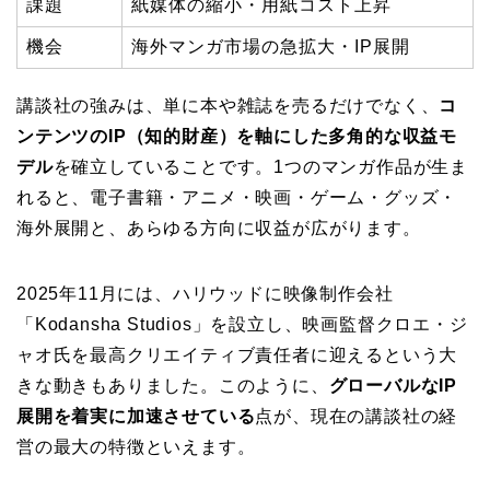
課題
紙媒体の縮小・用紙コスト上昇
機会
海外マンガ市場の急拡大・IP展開
講談社の強みは、単に本や雑誌を売るだけでなく、
コ
ンテンツのIP（知的財産）を軸にした多角的な収益モ
デル
を確立していることです。1つのマンガ作品が生ま
れると、電子書籍・アニメ・映画・ゲーム・グッズ・
海外展開と、あらゆる方向に収益が広がります。
2025年11月には、ハリウッドに映像制作会社
「Kodansha Studios」を設立し、映画監督クロエ・ジ
ャオ氏を最高クリエイティブ責任者に迎えるという大
きな動きもありました。このように、
グローバルなIP
展開を着実に加速させている
点が、現在の講談社の経
営の最大の特徴といえます。