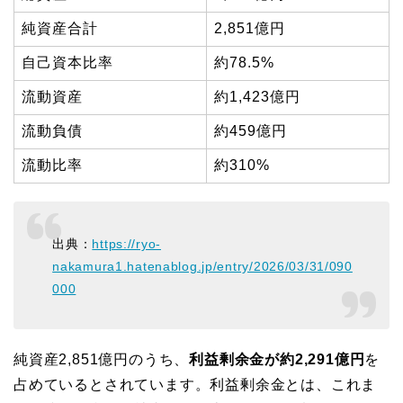
純資産合計
2,851億円
自己資本比率
約78.5%
流動資産
約1,423億円
流動負債
約459億円
流動比率
約310%
出典：
https://ryo-
nakamura1.hatenablog.jp/entry/2026/03/31/090
000
純資産2,851億円のうち、
利益剰余金が約2,291億円
を
占めているとされています。利益剰余金とは、これま