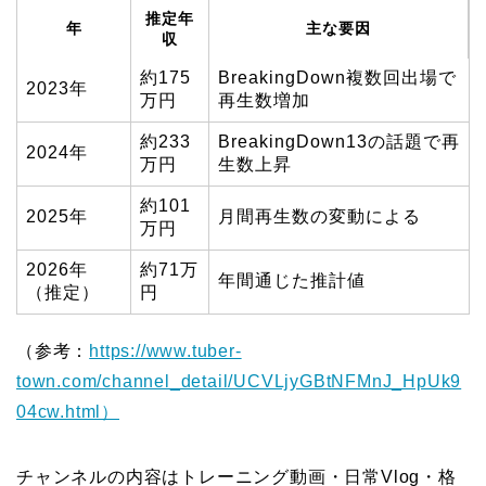
推定年
年
主な要因
収
約175
BreakingDown複数回出場で
2023年
万円
再生数増加
約233
BreakingDown13の話題で再
2024年
万円
生数上昇
約101
2025年
月間再生数の変動による
万円
2026年
約71万
年間通じた推計値
（推定）
円
（参考：
https://www.tuber-
town.com/channel_detail/UCVLjyGBtNFMnJ_HpUk9
04cw.html）
チャンネルの内容はトレーニング動画・日常Vlog・格