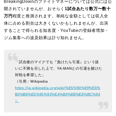
BreakingDownのファイトマネーについては公式には公
開されていませんが、おそらく
1試合あたり数万〜数十
万円
程度と推測されます。単純な金額としては収入全
体に占める割合は大きくないかもしれませんが、出演
することで得られる知名度・YouTubeの登録者増加・
ジム集客への波及効果は計り知れません。
「試合後のマイクでも『負けたら引退』という扱
いに不満を示した上で、YA-MANとの引退を賭けた
対戦を希望した」
（引用：Wikipedia
https://ja.wikipedia.org/wiki/%E5%90%89%E6%
B0%B8%E5%95%93%E4%B9%8B%E8%BC%94
）