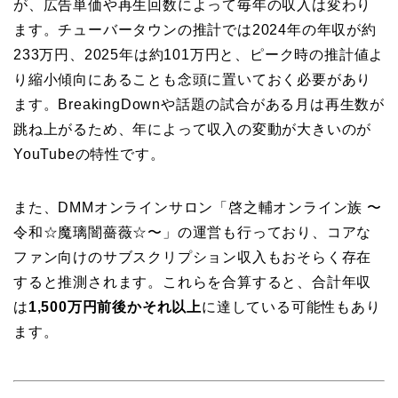
が、広告単価や再生回数によって毎年の収入は変わり
ます。チューバータウンの推計では2024年の年収が約
233万円、2025年は約101万円と、ピーク時の推計値よ
り縮小傾向にあることも念頭に置いておく必要があり
ます。BreakingDownや話題の試合がある月は再生数が
跳ね上がるため、年によって収入の変動が大きいのが
YouTubeの特性です。
また、DMMオンラインサロン「啓之輔オンライン族 〜
令和☆魔璃闇薔薇☆〜」の運営も行っており、コアな
ファン向けのサブスクリプション収入もおそらく存在
すると推測されます。これらを合算すると、合計年収
は
1,500万円前後かそれ以上
に達している可能性もあり
ます。