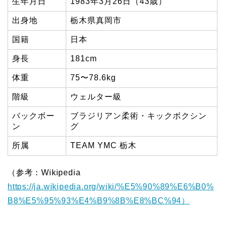
生年月日
1983年3月26日（43歳）
出身地
栃木県真岡市
国籍
日本
身長
181cm
体重
75〜78.6kg
階級
ウェルター級
バックボー
ブラジリアン柔術・キックボクシン
ン
グ
所属
TEAM YMC 栃木
（参考：Wikipedia
https://ja.wikipedia.org/wiki/%E5%90%89%E6%B0%
B8%E5%95%93%E4%B9%8B%E8%BC%94）