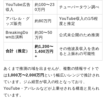
YouTube広告
約100〜23
チューバータウン調べ
収入
0万円
アパレル・グ
YouTube収入の1/5程
約80万円
ッズ販売
度と推定
BreakingDo
約30〜50
公式未公開のため推測
wn出演料
万円
約1,200〜
その他波及収入を含め
合計（推定）
1,400万円
ると上振れの可能性
+
あくまで推測の域を出ませんが、複数の情報サイトで
は
1,000万〜2,000万円
という幅広いレンジで推計され
ています。ジム経営が収入の柱となっており、
YouTube・アパレルなどが上乗せされる構造と見られ
ています。