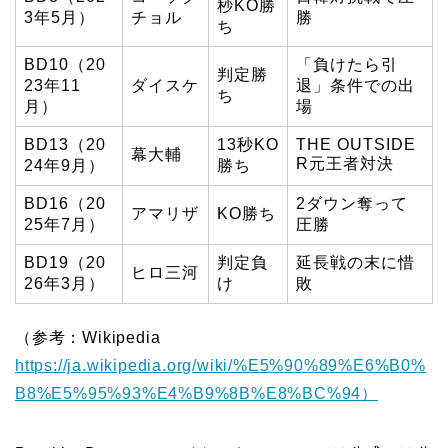
秒KO勝
3年5月）
チョル
勝
ち
BD10（20
「負けたら引
判定勝
23年11
ダイスケ
退」条件での出
ち
月）
場
BD13（20
13秒KO
THE OUTSIDE
幕大輔
R元王者対決
24年9月）
勝ち
BD16（20
2ダウン奪って
アマリザ
KO勝ち
25年7月）
圧勝
BD19（20
判定負
延長戦の末に惜
ヒロ三河
26年3月）
け
敗
（参考：Wikipedia
https://ja.wikipedia.org/wiki/%E5%90%89%E6%B0%
B8%E5%95%93%E4%B9%8B%E8%BC%94）