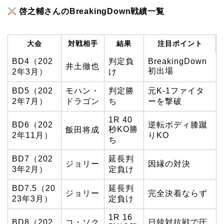
啓之輔さんのBreakingDown戦績一覧
大会
対戦相手
結果
注目ポイント
BD4（202
判定負
BreakingDown
井土徹也
初出場
2年3月）
け
BD5（202
モハン・
判定勝
元K-1ファイタ
2年7月）
ドラゴン
ち
ーを撃破
1R 40
BD6（202
逆転ボディ膝蹴
秒KO勝
飯田将成
2年11月）
りKO
ち
BD7（202
延長判
ジョリー
因縁の対決
3年2月）
定負け
BD7.5（20
延長判
ジョリー
完全決着ならず
23年3月）
定負け
1R 16
BD8（202
コ・ソク
日韓対抗戦で圧