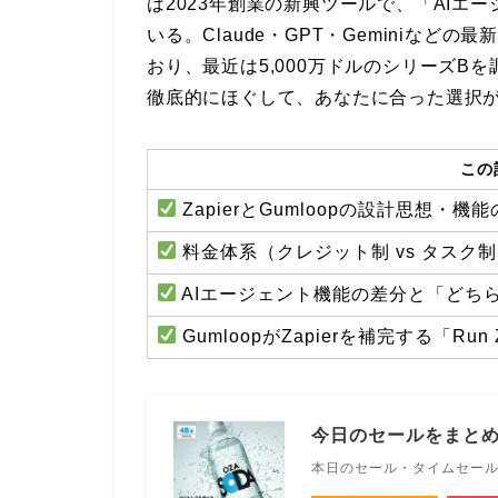
は2023年創業の新興ツールで、「AIエ
いる。Claude・GPT・Geminiなど
おり、最近は5,000万ドルのシリーズB
徹底的にほぐして、あなたに合った選択
この
ZapierとGumloopの設計思想・
料金体系（クレジット制 vs タスク
AIエージェント機能の差分と「どち
GumloopがZapierを補完する「
今日のセールをまと
本日のセール・タイムセー