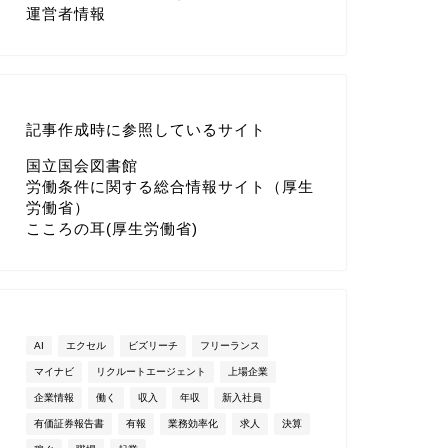
運営者情報
記事作成時に参照しているサイト
国立国会図書館
労働条件に関する総合情報サイト（厚生
労働省）
こころの耳(厚生労働省)
AI
エクセル
ビズリーチ
フリーランス
マイナビ
リクルートエージェント
上場企業
企業情報
働く
収入
年収
新入社員
有価証券報告書
有報
業務効率化
求人
決算