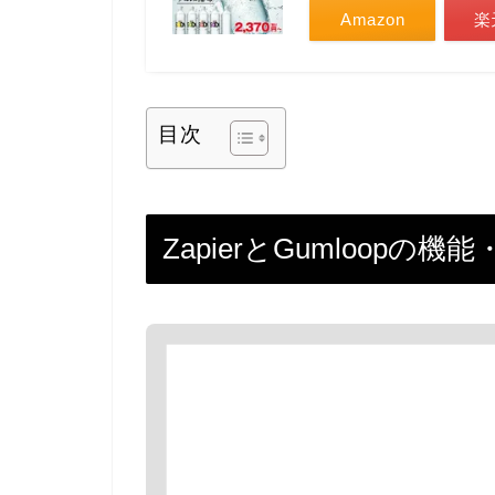
Amazon
楽
目次
ZapierとGumloop