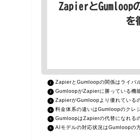
ZapierとGumloopの関係は
GumloopがZapierに勝ってい
ZapierがGumloopより優れ
料金体系の違いはGumloopのクレ
GumloopはZapierの代替に
AIモデルの対応状況はGumloop