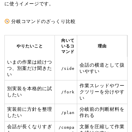
に使うイメージです。
分岐コマンドのざっくり比較
向いて
やりたいこと
いるコ
理由
マンド
いまの作業は続けつ
会話の横道として扱
つ、別案だけ聞きた
/side
いやすい
い
作業スレッドやワー
別実装を本格的に試
クツリーを分けやす
/fork
したい
い
実装前に方針を整理
分岐前の判断材料を
/plan
したい
作れる
会話が長くなりすぎ
文脈を圧縮して作業
/compa