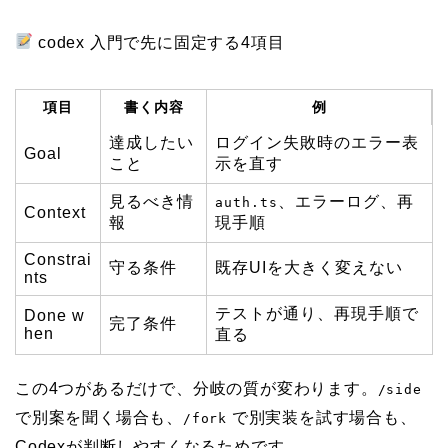
codex 入門で先に固定する4項目
項目
書く内容
例
達成したい
ログイン失敗時のエラー表
Goal
こと
示を直す
見るべき情
、エラーログ、再
auth.ts
Context
報
現手順
Constrai
守る条件
既存UIを大きく変えない
nts
テストが通り、再現手順で
Done w
完了条件
hen
直る
この4つがあるだけで、分岐の質が変わります。
/side
で別案を聞く場合も、
で別実装を試す場合も、
/fork
Codexが判断しやすくなるためです。