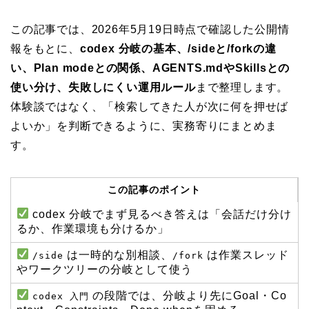
この記事では、2026年5月19日時点で確認した公開情
報をもとに、
codex 分岐の基本、/sideと/forkの違
い、Plan modeとの関係、AGENTS.mdやSkillsとの
使い分け、失敗しにくい運用ルール
まで整理します。
体験談ではなく、「検索してきた人が次に何を押せば
よいか」を判断できるように、実務寄りにまとめま
す。
この記事のポイント
codex 分岐でまず見るべき答えは「会話だけ分け
るか、作業環境も分けるか」
は一時的な別相談、
は作業スレッド
/side
/fork
やワークツリーの分岐として使う
の段階では、分岐より先にGoal・Co
codex 入門