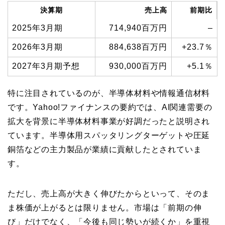
決算期
売上高
前期比
2025年3月期
714,940百万円
–
2026年3月期
884,638百万円
+23.7％
2027年3月期予想
930,000百万円
+5.1％
特に注目されているのが、半導体材料や情報通信材料
です。Yahoo!ファイナンスの要約では、AI関連需要の
拡大を背景に半導体材料事業が好調だったと説明され
ています。半導体用スパッタリングターゲットや圧延
銅箔などの主力製品が業績に貢献したとされていま
す。
ただし、売上高が大きく伸びたからといって、そのま
ま株価が上がるとは限りません。市場は「前期の伸
び」だけでなく、「今後も同じ勢いが続くか」を重視