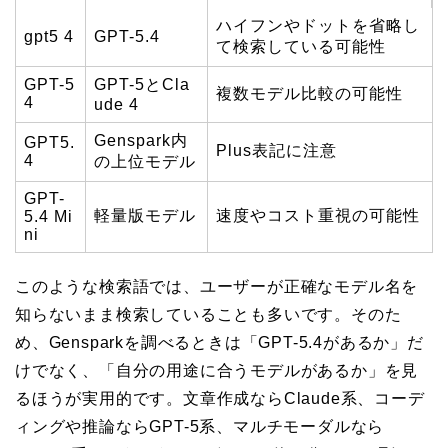
ハイフンやドットを省略し
gpt5 4
GPT-5.4
て検索している可能性
GPT-5
GPT-5とCla
複数モデル比較の可能性
4
ude 4
Genspark内
GPT5.
Plus表記に注意
4
の上位モデル
GPT-
軽量版モデル
速度やコスト重視の可能性
5.4 Mi
ni
このような検索語では、ユーザーが正確なモデル名を
知らないまま検索していることも多いです。そのた
め、Gensparkを調べるときは「GPT-5.4があるか」だ
けでなく、「自分の用途に合うモデルがあるか」を見
るほうが実用的です。文章作成ならClaude系、コーデ
ィングや推論ならGPT-5系、マルチモーダルなら