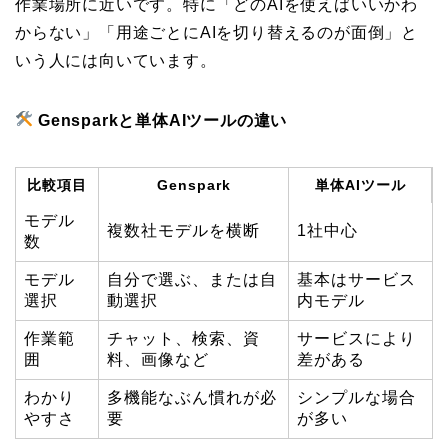
作業場所に近いです。特に「どのAIを使えばいいかわ
からない」「用途ごとにAIを切り替えるのが面倒」と
いう人には向いています。
Gensparkと単体AIツールの違い
比較項目
Genspark
単体AIツール
モデル
複数社モデルを横断
1社中心
数
モデル
自分で選ぶ、または自
基本はサービス
選択
動選択
内モデル
作業範
チャット、検索、資
サービスにより
囲
料、画像など
差がある
わかり
多機能なぶん慣れが必
シンプルな場合
やすさ
要
が多い