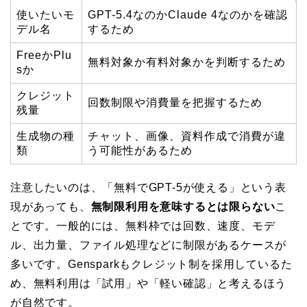
使いたいモ
GPT-5.4なのかClaude 4なのかを確認
デル名
するため
FreeかPlu
無料対象か有料対象かを判断するため
sか
クレジット
回数制限や消費量を把握するため
残量
生成物の種
チャット、画像、資料作成で消費が違
類
う可能性があるため
注意したいのは、「無料でGPT-5が使える」という表
現があっても、
無制限利用を意味するとは限らない
こ
とです。一般的には、無料枠では回数、速度、モデ
ル、出力量、ファイル処理などに制限があるケースが
多いです。Gensparkもクレジット制を採用しているた
め、無料利用は「試用」や「軽い確認」と考えるほう
が自然です。