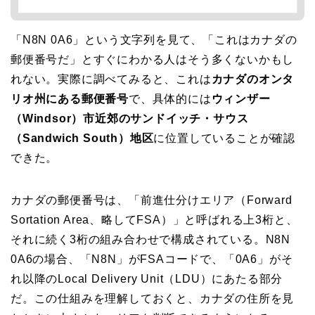
「N8N 0A6」という文字列を見て、「これはカナダの
郵便番号だ」とすぐにわかる人はそう多くないかもし
れない。実際に調べてみると、これは
カナダのオンタ
リオ州にある郵便番号
で、具体的には
ウィンザー
（Windsor）市近郊のサンドイッチ・サウス
（Sandwich South）地区
に位置していることが確認
できた。
カナダの郵便番号は、「前進仕分けエリア（Forward
Sortation Area、略してFSA）」と呼ばれる上3桁と、
それに続く3桁の組み合わせで構成されている。N8N
0A6の場合、「N8N」がFSAコードで、「0A6」がそ
れ以降のLocal Delivery Unit（LDU）にあたる部分
だ。この仕組みを理解しておくと、カナダの住所を見