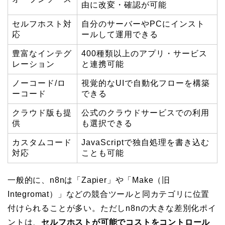
由に改変・確認が可能
セルフホスト対
自分のサーバーやPCにインスト
応
ールして運用できる
豊富なインテグ
400種類以上のアプリ・サービス
レーション
と連携可能
ノーコード/ロ
視覚的なUIで自動化フローを構築
ーコード
できる
クラウド版も提
公式のクラウドサービスでの利用
供
も選択できる
カスタムコード
JavaScriptで独自処理を書き込む
対応
ことも可能
一般的に、n8nは「Zapier」や「Make（旧
Integromat）」などの競合ツールと同カテゴリに位置
付けられることが多い。ただしn8nの大きな差別化ポイ
ントは、
セルフホストが可能でコストをコントロール