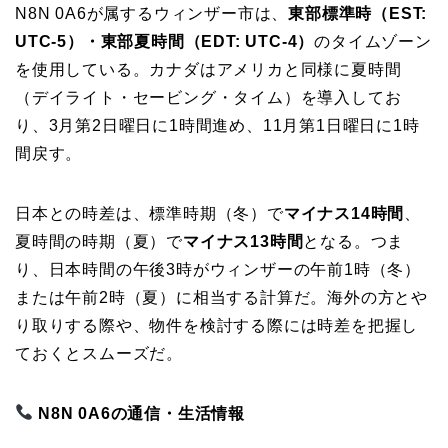
N8N 0A6が属するウィンザー市は、
東部標準時（EST:
UTC-5）・東部夏時間（EDT: UTC-4）
のタイムゾーン
を使用している。カナダはアメリカと同様に夏時間
（デイライト・セービング・タイム）を導入してお
り、3月第2日曜日に1時間進め、11月第1日曜日に1時
間戻す。
日本との時差は、標準時期（冬）で
マイナス14時間
、
夏時間の時期（夏）で
マイナス13時間
となる。つま
り、日本時間の午後3時がウィンザーの午前1時（冬）
または午前2時（夏）に相当する計算だ。海外の方とや
り取りする際や、物件を検討する際には時差を把握し
ておくとスムーズだ。
N8N 0A6の通信・生活情報