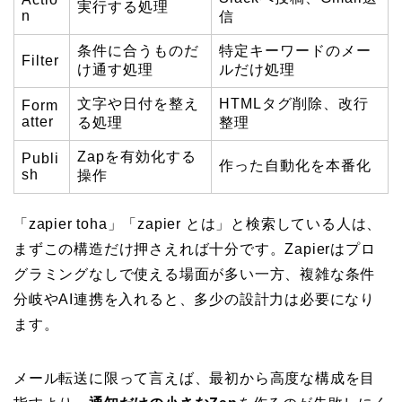
実行する処理
n
信
条件に合うものだ
特定キーワードのメー
Filter
け通す処理
ルだけ処理
文字や日付を整え
HTMLタグ削除、改行
Form
atter
る処理
整理
Zapを有効化する
Publi
作った自動化を本番化
sh
操作
「zapier toha」「zapier とは」と検索している人は、
まずこの構造だけ押さえれば十分です。Zapierはプロ
グラミングなしで使える場面が多い一方、複雑な条件
分岐やAI連携を入れると、多少の設計力は必要になり
ます。
メール転送に限って言えば、最初から高度な構成を目