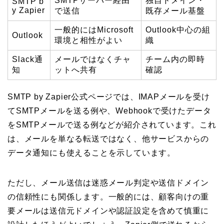
SMTPサーバー経由
独自ドメイン・
SMTP b
y Zapier
で送信
既存メール基盤
一般的にはMicrosoft
Outlook中心の組
Outlook
環境と相性がよい
織
Slack通
メールではなくチャ
チーム内の即時
知
ットへ共有
確認
SMTP by Zapier公式ページでは、IMAPメールを受け
てSMTPメールを送る例や、Webhookで受けたデータ
をSMTPメールで送る例などが紹介されています。これ
は、メールを単なる転送ではなく、他サービスからの
データ通知にも使えることを示しています。
ただし、メール送信は迷惑メール判定や送信ドメイン
の信頼性にも関係します。一般的には、顧客向けの重
要メールは送信元ドメインや認証設定を含めて慎重に