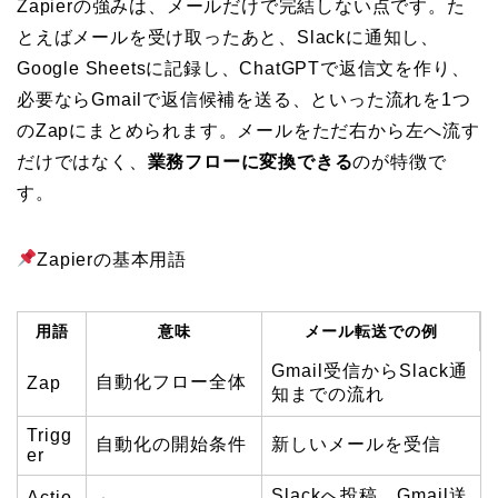
Zapierの強みは、メールだけで完結しない点です。た
とえばメールを受け取ったあと、Slackに通知し、
Google Sheetsに記録し、ChatGPTで返信文を作り、
必要ならGmailで返信候補を送る、といった流れを1つ
のZapにまとめられます。メールをただ右から左へ流す
だけではなく、
業務フローに変換できる
のが特徴で
す。
Zapierの基本用語
用語
意味
メール転送での例
Gmail受信からSlack通
自動化フロー全体
Zap
知までの流れ
Trigg
自動化の開始条件
新しいメールを受信
er
Slackへ投稿、Gmail送
Actio