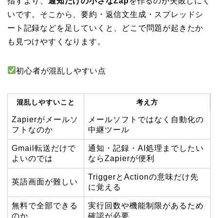
指すより、
通知だけの小さなZap
を作るのが失敗しにく
いです。そこから、要約・返信文生成・スプレッドシ
ート記録などを足していくと、どこで問題が起きたか
も見つけやすくなります。
初心者が混乱しやすい点
混乱しやすいこと
考え方
Zapierがメールソ
メールソフトではなく自動化の
フトなのか
中継ツール
Gmail転送だけで
通知・記録・AI処理までしたい
よいのでは
ならZapierが便利
TriggerとActionの意味だけ先
英語画面が難しい
に覚える
無料で全部できる
実行回数や機能制限があるため
のか
確認が必要