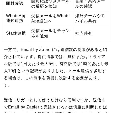
開封確認つきメール
営業・案内メー
開封確認
の反応を検知
ルの確認
WhatsApp
受信メールをWhats
海外チームやモ
通知連携
App通知へ
バイル共有
受信メールをチャン
Slack連携
社内共有
ネル通知
一方で、Email by Zapierには送信数の制限があると紹
介されています。提供情報では、無料またはトライア
ル版では1日あたり最大5件、有料版では1時間あたり最
大10件という記載がありました。メール送信を多用す
る場合は、この制限を前提に設計する必要がありま
す。
受信トリガーとして使うだけなら便利ですが、送信ま
でEmail by Zapierで完結させるかは慎重に判断したほ