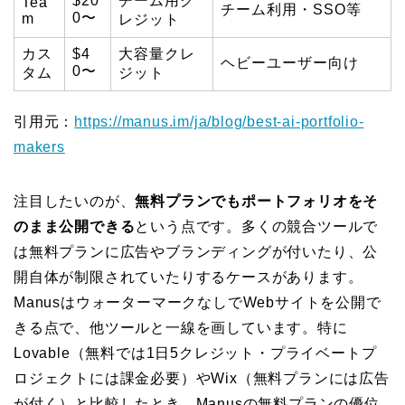
$20
チーム用ク
Tea
チーム利用・SSO等
0〜
m
レジット
カス
$4
大容量クレ
ヘビーユーザー向け
0〜
タム
ジット
引用元：
https://manus.im/ja/blog/best-ai-portfolio-
makers
注目したいのが、
無料プランでもポートフォリオをそ
のまま公開できる
という点です。多くの競合ツールで
は無料プランに広告やブランディングが付いたり、公
開自体が制限されていたりするケースがあります。
ManusはウォーターマークなしでWebサイトを公開で
きる点で、他ツールと一線を画しています。特に
Lovable（無料では1日5クレジット・プライベートプ
ロジェクトには課金必要）やWix（無料プランには広告
が付く）と比較したとき、Manusの無料プランの優位