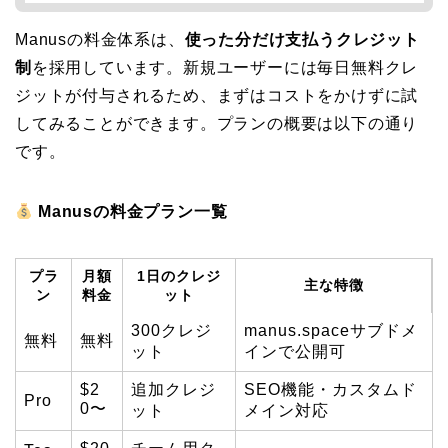
Manusの料金体系は、
使った分だけ支払うクレジット
制
を採用しています。新規ユーザーには毎日無料クレ
ジットが付与されるため、まずはコストをかけずに試
してみることができます。プランの概要は以下の通り
です。
Manusの料金プラン一覧
プラ
月額
1日のクレジ
主な特徴
ン
料金
ット
300クレジ
manus.spaceサブドメ
無料
無料
ット
インで公開可
$2
追加クレジ
SEO機能・カスタムド
Pro
0〜
ット
メイン対応