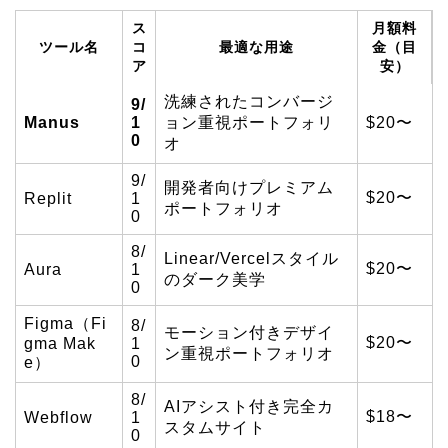
ス
月額料
ツール名
コ
最適な用途
金（目
ア
安）
洗練されたコンバージ
9/
Manus
1
ョン重視ポートフォリ
$20〜
0
オ
9/
開発者向けプレミアム
$20〜
Replit
1
ポートフォリオ
0
8/
Linear/Vercelスタイル
$20〜
Aura
1
のダーク美学
0
Figma（Fi
8/
モーション付きデザイ
$20〜
gma Mak
1
ン重視ポートフォリオ
0
e）
8/
AIアシスト付き完全カ
$18〜
Webflow
1
スタムサイト
0