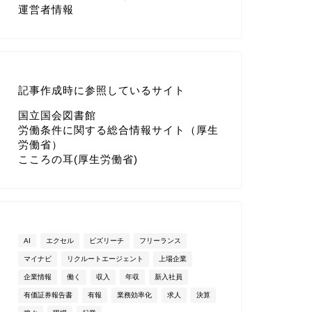
運営者情報
記事作成時に参照しているサイト
国立国会図書館
労働条件に関する総合情報サイト（厚生
労働省）
こころの耳(厚生労働省)
AI
エクセル
ビズリーチ
フリーランス
マイナビ
リクルートエージェント
上場企業
企業情報
働く
収入
年収
新入社員
有価証券報告書
有報
業務効率化
求人
決算