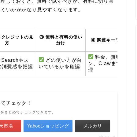
整理しておくと、無料で試すべきか、有料に切り替
にくいかがかなり見やすくなります。
とクレジットの見
③ 無料と有料の使い
④ 関連キーワードの
方
分け
料金、無料、プラ
 Searchやス
どの使い方が向
ン、Clawまで一緒
の消費感を把握
いているかを確認
理
めてチェック！
ルをまとめてチェックできます。
天市場
Yahooショッピング
メルカリ