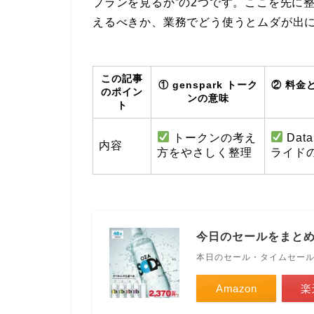
プランを見るか”の2つです。ここを先に
えるべきか、業務でどう使うとムダが出
この記事
① genspark トーク
② 料金
のポイン
ンの意味
ト
トークンの考え
Data
内容
方をやさしく整理
ライド
今日のセールをまと
本日のセール・タイムセー
Amazon
楽