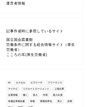
運営者情報
記事作成時に参照しているサイト
国立国会図書館
労働条件に関する総合情報サイト（厚生
労働省）
こころの耳(厚生労働省)
AI
エクセル
ビズリーチ
フリーランス
マイナビ
リクルートエージェント
上場企業
企業情報
働く
収入
年収
新入社員
有価証券報告書
有報
業務効率化
求人
決算