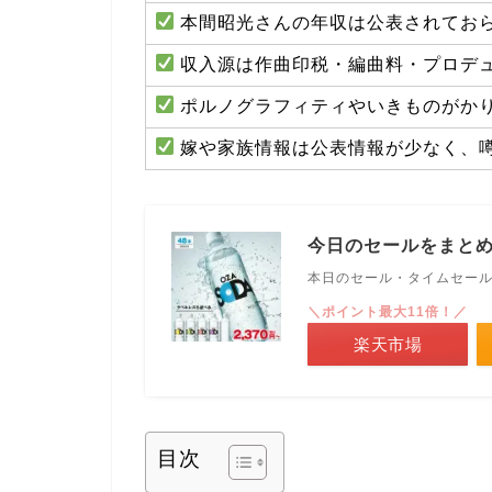
本間昭光さんの年収は公表されてお
収入源は作曲印税・編曲料・プロデ
ポルノグラフィティやいきものがか
嫁や家族情報は公表情報が少なく、
今日のセールをまと
本日のセール・タイムセー
＼ポイント最大11倍！／
楽天市場
目次