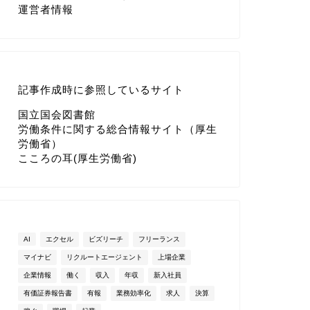
運営者情報
記事作成時に参照しているサイト
国立国会図書館
労働条件に関する総合情報サイト（厚生
労働省）
こころの耳(厚生労働省)
AI
エクセル
ビズリーチ
フリーランス
マイナビ
リクルートエージェント
上場企業
企業情報
働く
収入
年収
新入社員
有価証券報告書
有報
業務効率化
求人
決算