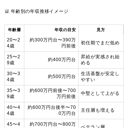
年齢別の年収推移イメージ
年齢層
年収の目安
見方
20〜2
約300万円台〜390万
初任期でまだ低め
4歳
円前後
25〜2
昇給が実感され始
約400万円台
9歳
める
30〜3
生活基盤が安定し
約500万円台
4歳
やすい
35〜3
約600万円前後〜700
中堅として上がる
9歳
万円前後
40〜4
約600万円台後半〜70
主任層も増える
4歳
0万円台
45〜4
約700万円台〜800万
ベテラン層