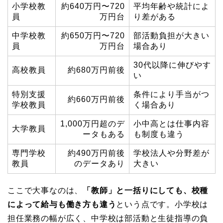
小学校教
約640万円〜720
平均年齢や統計によ
員
万円台
り差がある
中学校教
約650万円〜720
部活動負担が大きい
員
万円台
場合あり
30代以降に伸びやす
高校教員
約680万円前後
い
特別支援
条件により手当がつ
約660万円前後
学校教員
く場合あり
1,000万円超のデ
小中高とは仕事内容
大学教員
ータもある
も制度も違う
専門学校
約490万円前後
学校法人や分野差が
教員
のデータあり
大きい
ここで大事なのは、
「教師」と一括りにしても、校種
によって給与も働き方も違う
という点です。小学校は
担任業務の幅が広く、中学校は部活動と生徒指導の負