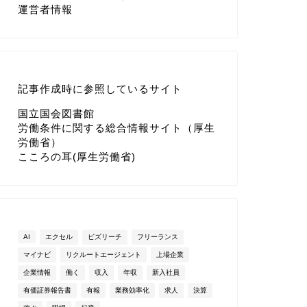
運営者情報
記事作成時に参照しているサイト
国立国会図書館
労働条件に関する総合情報サイト（厚生
労働省）
こころの耳(厚生労働省)
AI
エクセル
ビズリーチ
フリーランス
マイナビ
リクルートエージェント
上場企業
企業情報
働く
収入
年収
新入社員
有価証券報告書
有報
業務効率化
求人
決算